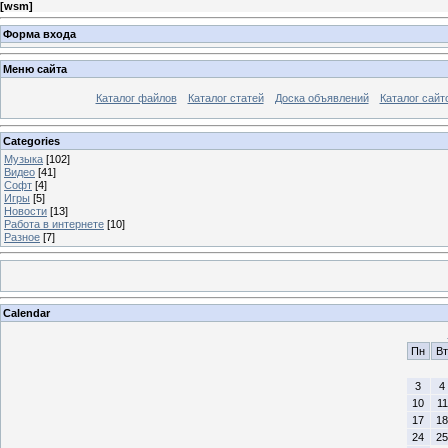
[
wsm
]
Форма входа
Меню сайта
Каталог файлов
Каталог статей
Доска объявлений
Каталог сайт
Categories
Музыка
[102]
Видео
[41]
Софт
[4]
Игры
[5]
Новости
[13]
Работа в интернете
[10]
Разное
[7]
Calendar
Пн
Вт
3
4
10
11
17
18
24
25