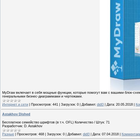
MyDraw включает в себя мощные функции, которые помогут вам с вашими блок-схе
генеральными бизнес-диаграммами и чертежами.
Интернет и сети
|
Просмотров:
441
|
Загрузок:
0
|
Добавил:
didl3
|
Дата:
20.05.2018
|
Ко
Astakhov Dished
Бесплатное семейство шрифтов (в т.ч. OFL) Количество / Штук: 71
Разработчик: D. Astakhov
Разные
|
Просмотров:
468
|
Загрузок:
0
|
Добавил:
didl3
|
Дата:
07.04.2018
|
Комментари