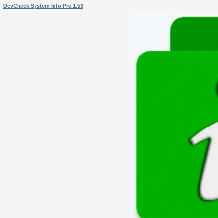
DevCheck System Info Pro 1.53