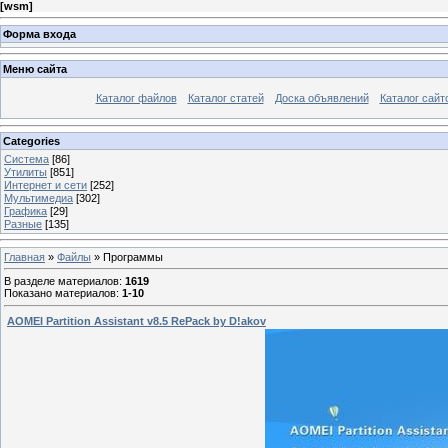
[
wsm
]
Форма входа
Меню сайта
Каталог файлов
Каталог статей
Доска объявлений
Каталог сайт
Categories
Система
[86]
Утилиты
[851]
Интернет и сети
[252]
Мультимедиа
[302]
Графика
[29]
Разные
[135]
Главная
»
Файлы
» Программы
В разделе материалов
:
1619
Показано материалов
:
1-10
AOMEI Partition Assistant v8.5 RePack by D!akov