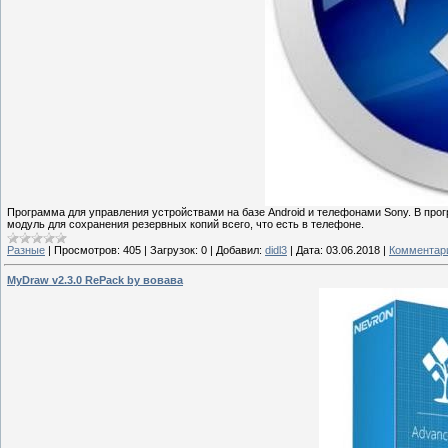
Программа для управления устройствами на базе Android и телефонами Sony. В пр
модуль для сохранения резервных копий всего, что есть в телефоне.
Разные
|
Просмотров:
405
|
Загрузок:
0
|
Добавил:
didl3
|
Дата:
03.06.2018
|
Комментари
MyDraw v2.3.0 RePack by вовава