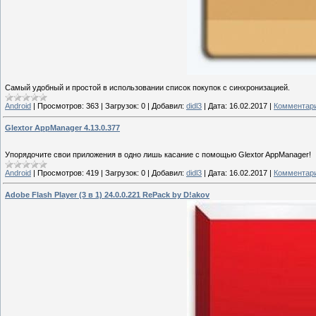
Самый удобный и простой в использовании список покупок с синхронизацией.
Android
|
Просмотров:
363
|
Загрузок:
0
|
Добавил:
didl3
|
Дата:
16.02.2017
|
Комментари
Glextor AppManager 4.13.0.377
Упорядочите свои приложения в одно лишь касание с помощью Glextor AppManager!
Android
|
Просмотров:
419
|
Загрузок:
0
|
Добавил:
didl3
|
Дата:
16.02.2017
|
Комментари
Adobe Flash Player (3 в 1) 24.0.0.221 RePack by D!akov