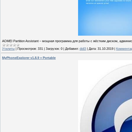
AOMEI Partition Assistant – мощная программа для работы с жёстким диском, админи
Утилиты
|
Просмотров:
331
|
Загрузок:
0
|
Добавил:
didl3
|
Дата:
31.10.2019
|
Комментар
MyPhoneExplorer v1.8.9 + Portable